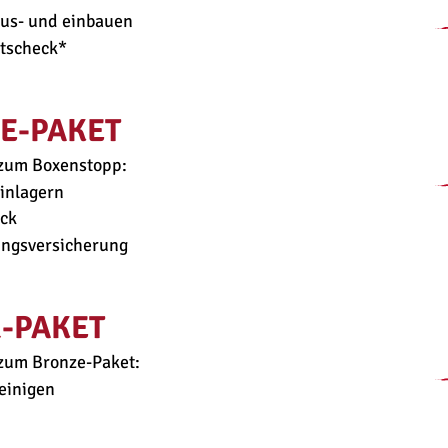
aus- und einbauen
itscheck* 
E-PAKET
 zum Boxenstopp:
einlagern
ck
ungsversicherung
R-PAKET
 zum Bronze-Paket:
reinigen