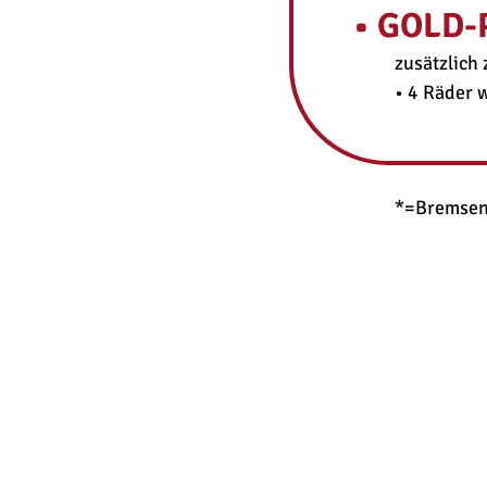
• GOLD-
zusätzlich 
• 4 Räder 
*=Bremsen