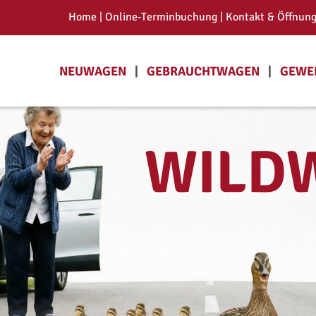
Home 
| 
Online-Terminbuchung
 | 
Kontakt & Öffnung
NEUWAGEN   
|
GEBRAUCHTWAGEN   
|   
GEWER
WILD