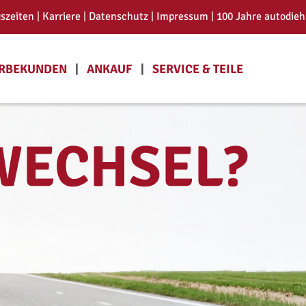
szeiten 
| 
Karriere 
| 
Datenschutz 
| 
Impressum
 | 
100 Jahre autodieh
BEKUNDEN   
|
ANKAUF   
|
SERVICE & TEILE
WECHSEL?