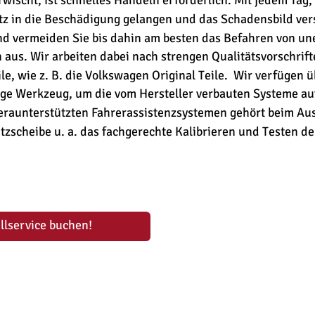
wischt, ist schnelles Handeln erforderlich. Mit jedem Tag,
z in die Beschädigung gelangen und das Schadensbild ver
nd vermeiden Sie bis dahin am besten das Befahren von un
n aus. Wir arbeiten dabei nach strengen Qualitätsvorschri
le, wie z. B. die Volkswagen Original Teile.  Wir verfügen
ge Werkzeug, um die vom Hersteller verbauten Systeme au
raunterstützten Fahrerassistenzsystemen gehört beim Aus
zscheibe u. a. das fachgerechte Kalibrieren und Testen d
llservice buchen!